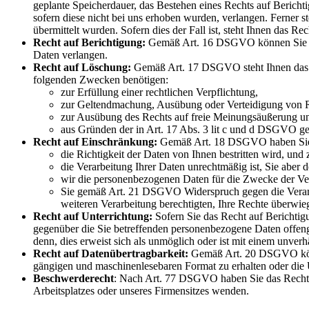
geplante Speicherdauer, das Bestehen eines Rechts auf Berich
sofern diese nicht bei uns erhoben wurden, verlangen. Ferner s
übermittelt wurden. Sofern dies der Fall ist, steht Ihnen das 
Recht auf Berichtigung:
Gemäß Art. 16 DSGVO können Sie die 
Daten verlangen.
Recht auf Löschung:
Gemäß Art. 17 DSGVO steht Ihnen das Re
folgenden Zwecken benötigen:
zur Erfüllung einer rechtlichen Verpflichtung,
zur Geltendmachung, Ausübung oder Verteidigung von 
zur Ausübung des Rechts auf freie Meinungsäußerung un
aus Gründen der in Art. 17 Abs. 3 lit c und d DSGVO gen
Recht auf Einschränkung:
Gemäß Art. 18 DSGVO haben Sie d
die Richtigkeit der Daten von Ihnen bestritten wird, und
die Verarbeitung Ihrer Daten unrechtmäßig ist, Sie aber
wir die personenbezogenen Daten für die Zwecke der Ve
Sie gemäß Art. 21 DSGVO Widerspruch gegen die Verarbeit
weiteren Verarbeitung berechtigten, Ihre Rechte überwie
Recht auf Unterrichtung:
Sofern Sie das Recht auf Berichtig
gegenüber die Sie betreffenden personenbezogene Daten offeng
denn, dies erweist sich als unmöglich oder ist mit einem unve
Recht auf Datenübertragbarkeit:
Gemäß Art. 20 DSGVO können
gängigen und maschinenlesebaren Format zu erhalten oder die 
Beschwerderecht
: Nach Art. 77 DSGVO haben Sie das Recht, s
Arbeitsplatzes oder unseres Firmensitzes wenden.