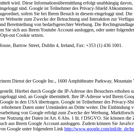
telt wird. Diese Informationsübermittlung erfolgt unabhängig davon, o
ingeloggt sind. Google ist Teilnehmer des Privacy-Shield Abkommens un
geordnet, sofern Sie bei Ihrem Besuch in diesem eingeloggt sind. D
rer Webseite zum Zwecke der Betrachtung und Interaktion zur Verfügun
 Bereitstellung von bedarfsgerechter Werbung. Die Rechtsgrundlage für
m Sie sich aus Ihrem Youtube Account ausloggen, oder unter folgend
Opt-out Cookie setzen.
ouse, Barrow Street, Dublin 4, Ireland, Fax: +353 (1) 436 1001.
inem Dienst der Google Inc., 1600 Amphitheatre Parkway, Mountain 
stellt. Hierbei durch Google die IP-Adresse des Besuchers erhoben u
ingeloggt sind, an Google übermittelt. Ihre IP-Adresse wird Ihrem Go
on Google in den USA übertragen. Google ist Teilnehmer des Privacy-
hren erhobenen Daten unter Umständen an Dritte weiter. Die Einbindung 
rarbeitung von Google erfolgt zum Zwecke der Werbung, Marktforschun
ene Nutzung der Daten ist Art. 6 Abs. 1 lit. f DSGVO. Sie können di
such aus Ihrem Google Account ausloggen. Zudem können Sie JavaScrip
 von Google unter folgendem Link
http://www.google.com/intl/de_de/h