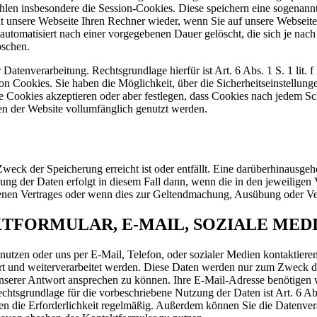
ählen insbesondere die Session-Cookies. Diese speichern eine sogenann
 unsere Webseite Ihren Rechner wieder, wenn Sie auf unsere Webseite
automatisiert nach einer vorgegebenen Dauer gelöscht, die sich je nach
öschen.
r Datenverarbeitung. Rechtsgrundlage hierfür ist Art. 6 Abs. 1 S. 1 l
n Cookies. Sie haben die Möglichkeit, über die Sicherheitseinstellung
e Cookies akzeptieren oder aber festlegen, dass Cookies nach jedem S
en der Website vollumfänglich genutzt werden.
eck der Speicherung erreicht ist oder entfällt. Eine darüberhinausgeh
g der Daten erfolgt in diesem Fall dann, wenn die in den jeweiligen Vo
senen Vertrages oder wenn dies zur Geltendmachung, Ausübung oder Ver
FORMULAR, E-MAIL, SOZIALE MED
 nutzen oder uns per E-Mail, Telefon, oder sozialer Medien kontaktier
ert und weiterverarbeitet werden. Diese Daten werden nur zum Zweck d
n unserer Antwort ansprechen zu können. Ihre E-Mail-Adresse benötige
chtsgrundlage für die vorbeschriebene Nutzung der Daten ist Art. 6 
üfen die Erforderlichkeit regelmäßig. Außerdem können Sie die Datenve