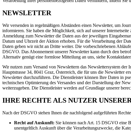
Verarbeitung Ihrer personenbezogenen Daten verhindern, indem Sie 
NEWSLETTER
Wir versenden in regelmäßigen Abständen einen Newsletter, um Jour
informieren. Sie haben die Möglichkeit, sich auf unserer Internets
Anmeldung zum Newsletter die Daten aus der jeweiligen Eingabemas
Datum und Uhrzeit der Aktion erhoben. Für die Verarbeitung der Da
Daten geben wir nicht an Dritte weiter. Die vorbeschriebenen Abläufe 
DSGVO. Das Abonnement unserer Newsletter kann durch den betroffe
Alternativ genügt eine formlose Mitteilung an uns, siehe Kontaktdate
Wir nutzen zum Versand von Newslettern das Newslettersystem der 
Hauptstrasse 34, 8041 Graz, Österreich, die für uns die Newsletter er
Newsletter durchzuführen. Die Dienstleister können Ihre Daten in ps
technischen Optimierung des Versandes und der Darstellung der Newslet
weiterzugeben. Die Dienstleister werden auf Grundlage unserer berec
IHRE RECHTE ALS NUTZER UNSERE
Nach der DSGVO stehen Ihnen die nachfolgend aufgeführten Rechte zu
Recht auf Auskunft:
Sie können nach Art. 15 DSGVO eine Bes
unentgeltlich Auskunft über die Verarbeitungszwecke, die Kat