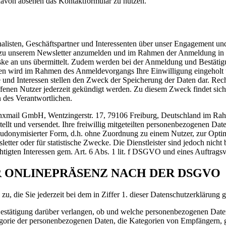
davon absehen das Kontaktformular zu nutzen.
nalisten, Geschäftspartner und Interessenten über unser Engagement 
eite zu unserem Newsletter anzumelden und im Rahmen der Anmeldung in
ke an uns übermittelt. Zudem werden bei der Anmeldung und Bestätigu
ten wird im Rahmen des Anmeldevorgangs Ihre Einwilligung eingeholt 
und Interessen stellen den Zweck der Speicherung der Daten dar. Rechtsg
nen Nutzer jederzeit gekündigt werden. Zu diesem Zweck findet sich
n des Verantwortlichen.
Inxmail GmbH, Wentzingerstr. 17, 79106 Freiburg, Deutschland im Ra
stellt und versendet. Ihre freiwillig mitgeteilten personenbezogenen D
eudonymisierter Form, d.h. ohne Zuordnung zu einem Nutzer, zur Optim
ter oder für statistische Zwecke. Die Dienstleister sind jedoch nicht b
htigten Interessen gem. Art. 6 Abs. 1 lit. f DSGVO und eines Auftrags
R ONLINEPRÄSENZ NACH DER DSGVO
, die Sie jederzeit bei dem in Ziffer 1. dieser Datenschutzerklärung
tätigung darüber verlangen, ob und welche personenbezogenen Daten 
egorie der personenbezogenen Daten, die Kategorien von Empfängern, 