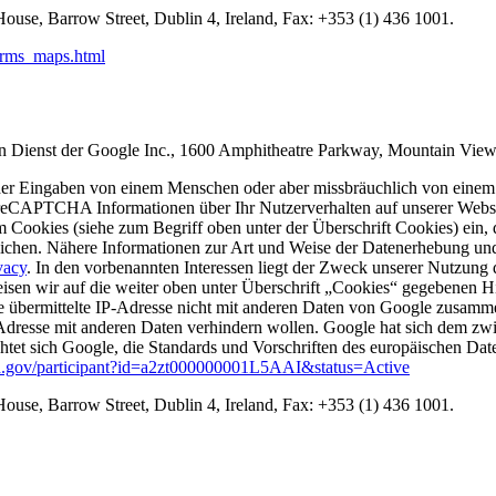
ouse, Barrow Street, Dublin 4, Ireland, Fax: +353 (1) 436 1001.
terms_maps.html
en Dienst der Google Inc., 1600 Amphitheatre Parkway, Mountain Vi
er Eingaben von einem Menschen oder aber missbräuchlich von einem B
 reCAPTCHA Informationen über Ihr Nutzerverhalten auf unserer Webse
 Cookies (siehe zum Begriff oben unter der Überschrift Cookies) ein,
öglichen. Nähere Informationen zur Art und Weise der Datenerhebung un
vacy
. In den vorbenannten Interessen liegt der Zweck unserer Nutzung d
n wir auf die weiter oben unter Überschrift „Cookies“ gegebenen Hin
e übermittelte IP-Adresse nicht mit anderen Daten von Google zusamme
Adresse mit anderen Daten verhindern wollen. Google hat sich dem z
htet sich Google, die Standards und Vorschriften des europäischen Da
ld.gov/participant?id=a2zt000000001L5AAI&status=Active
ouse, Barrow Street, Dublin 4, Ireland, Fax: +353 (1) 436 1001.