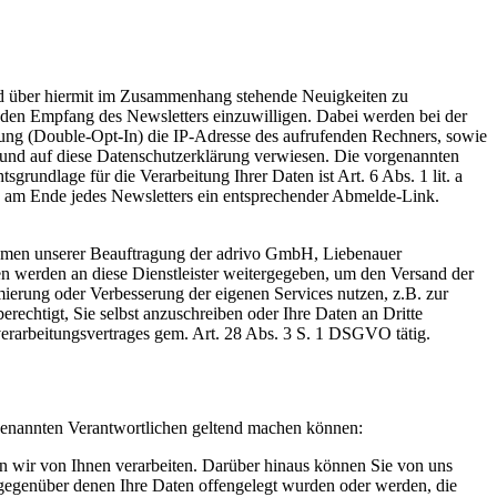
und über hiermit im Zusammenhang stehende Neuigkeiten zu
 den Empfang des Newsletters einzuwilligen. Dabei werden bei der
ng (Double-Opt-In) die IP-Adresse des aufrufenden Rechners, sowie
und auf diese Datenschutzerklärung verwiesen. Die vorgenannten
rundlage für die Verarbeitung Ihrer Daten ist Art. 6 Abs. 1 lit. a
 am Ende jedes Newsletters ein entsprechender Abmelde-Link.
hmen unserer Beauftragung der adrivo GmbH, Liebenauer
aten werden an diese Dienstleister weitergegeben, um den Versand der
ierung oder Verbesserung der eigenen Services nutzen, z.B. zur
erechtigt, Sie selbst anzuschreiben oder Ihre Daten an Dritte
verarbeitungsvertrages gem. Art. 28 Abs. 3 S. 1 DSGVO tätig.
 genannten Verantwortlichen geltend machen können:
wir von Ihnen verarbeiten. Darüber hinaus können Sie von uns
gegenüber denen Ihre Daten offengelegt wurden oder werden, die