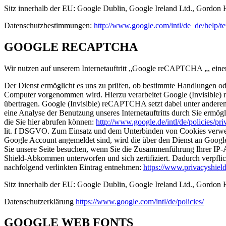
Sitz innerhalb der EU: Google Dublin, Google Ireland Ltd., Gordon H
Datenschutzbestimmungen:
http://www.google.com/intl/de_de/help/
GOOGLE RECAPTCHA
Wir nutzen auf unserem Internetauftritt „Google reCAPTCHA „, ein
Der Dienst ermöglicht es uns zu prüfen, ob bestimmte Handlungen od
Computer vorgenommen wird. Hierzu verarbeitet Google (Invisible)
übertragen. Google (Invisible) reCAPTCHA setzt dabei unter anderem
eine Analyse der Benutzung unseres Internetauftritts durch Sie erm
die Sie hier abrufen können:
http://www.google.de/intl/de/policies/pri
lit. f DSGVO. Zum Einsatz und dem Unterbinden von Cookies verweise
Google Account angemeldet sind, wird die über den Dienst an Googl
Sie unsere Seite besuchen, wenn Sie die Zusammenführung Ihrer IP-
Shield-Abkommen unterworfen und sich zertifiziert. Dadurch verpflic
nachfolgend verlinkten Eintrag entnehmen:
https://www.privacyshie
Sitz innerhalb der EU: Google Dublin, Google Ireland Ltd., Gordon H
Datenschutzerklärung
https://www.google.com/intl/de/policies/
GOOGLE WEB FONTS