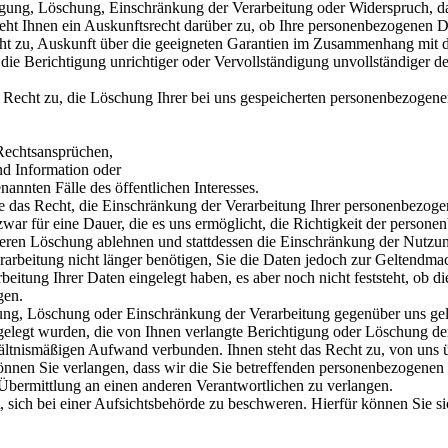
tigung, Löschung, Einschränkung der Verarbeitung oder Widerspruch, d
teht Ihnen ein Auskunftsrecht darüber zu, ob Ihre personenbezogenen Da
Recht zu, Auskunft über die geeigneten Garantien im Zusammenhang mit d
Berichtigung unrichtiger oder Vervollständigung unvollständiger der
cht zu, die Löschung Ihrer bei uns gespeicherten personenbezogenen 
Rechtsansprüchen,
d Information oder
annten Fälle des öffentlichen Interesses.
as Recht, die Einschränkung der Verarbeitung Ihrer personenbezoge
 zwar für eine Dauer, die es uns ermöglicht, die Richtigkeit der perso
 deren Löschung ablehnen und stattdessen die Einschränkung der Nutzu
rarbeitung nicht länger benötigen, Sie die Daten jedoch zur Geltend
ung Ihrer Daten eingelegt haben, es aber noch nicht feststeht, ob die
gen.
ung, Löschung oder Einschränkung der Verarbeitung gegenüber uns gelt
elegt wurden, die von Ihnen verlangte Berichtigung oder Löschung der 
rhältnismäßigen Aufwand verbunden. Ihnen steht das Recht zu, von uns 
 Sie verlangen, dass wir die Sie betreffenden personenbezogenen Daten
Übermittlung an einen anderen Verantwortlichen zu verlangen.
ich bei einer Aufsichtsbehörde zu beschweren. Hierfür können Sie sich