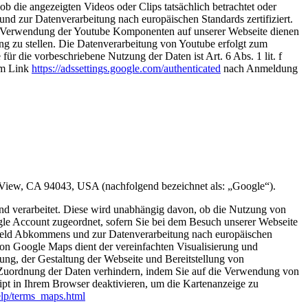
b die angezeigten Videos oder Clips tatsächlich betrachtet oder
d zur Datenverarbeitung nach europäischen Standards zertifiziert.
ie Verwendung der Youtube Komponenten auf unserer Webseite dienen
g zu stellen. Die Datenverarbeitung von Youtube erfolgt zum
 die vorbeschriebene Nutzung der Daten ist Art. 6 Abs. 1 lit. f
em Link
https://adssettings.google.com/authenticated
nach Anmeldung
View, CA 94043, USA (nachfolgend bezeichnet als: „Google“).
nd verarbeitet. Diese wird unabhängig davon, ob die Nutzung von
ogle Account zugeordnet, sofern Sie bei dem Besuch unserer Webseite
Shield Abkommens und zur Datenverarbeitung nach europäischen
von Google Maps dient der vereinfachten Visualisierung und
g, der Gestaltung der Webseite und Bereitstellung von
e Zuordnung der Daten verhindern, indem Sie auf die Verwendung von
t in Ihrem Browser deaktivieren, um die Kartenanzeige zu
elp/terms_maps.html