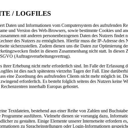
TE / LOGFILES
isiert Daten und Informationen vom Computersystem des aufrufenden Re
, Name und Version des Web-Browsers, sowie bestimmte Cookies und an
n zusammen mit anderen personenbezogenen Daten des Nutzers findet ni
Rechner des Nutzers zu ermöglichen. Hierfür muss die IP-Adresse des N
tseite sicherzustellen. Zudem dienen uns die Daten zur Optimierung der 
etingzwecken findet in diesem Zusammenhang nicht statt. In diesen Zwe
 DSGVO (Auftragsverarbeitungsvertrag).
hrer Erhebung nicht mehr erforderlich sind. Im Falle der Erfassung der 
 Logfiles ist dies nach spätestens vierzehn Tagen der Fall. Eine darübe
ass eine Zuordnung des aufrufenden Clients nicht mehr möglich ist. Die 
e zwingend erforderlich. Es besteht folglich seitens des Nutzers keine 
en Rechenzentren innerhalb Europas gehostet.
kleine Textdateien, bestehend aus einer Reihe von Zahlen und Buchstab
e Programme ausführen. Vielmehr dienen sie vorrangig dazu, Informat
dlicher zu gestalten. Einige Elemente unserer Internetseite erfordern 
formationen zu Spracheinstellungen oder Login-Informationen gespeicher